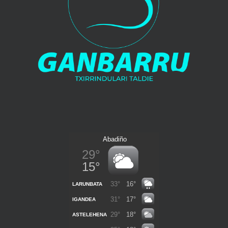
Ganbarru Martxa
Ganbarrukide
Txirrindulari elkar
Irteerak
Argazkiak
Denda